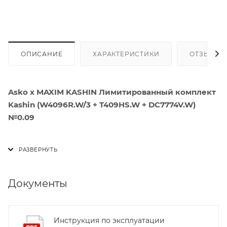
ОПИСАНИЕ
ХАРАКТЕРИСТИКИ
ОТЗЫВЫ
Asko x MAXIM KASHIN Лимитированный комплект
Kashin (W4096R.W/3 + T409HS.W + DC7774V.W)
№0.09
Этот уникальный набор – не просто бытовая
техника, а настоящее произведение искусства,
созданное в сотрудничестве с известным
архитектурным бюро MAXIM KASHIN.
Документы
Вдохновленный русским авангардом и
супрематизмом, комплект сочетает в себе
функциональность и эстетическую ценность, делая
Инструкция по эксплуатации