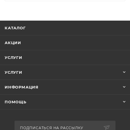
Процесс создания паттерна включает несколько
этапов: перенос рисунка на пленку, окрашивание по
трафарету, ручная корректировка каждой линии и
КАТАЛОГ
нанесение многослойного матового лака. Это
гарантирует долговечность и сохранение яркости
АКЦИИ
цвета даже после длительного использования.
УСЛУГИ
Набор Asko x MAXIM KASHIN получил признание на
международных конкурсах: Best of the Year 2024 по
УСЛУГИ
версии журнала INTERIOR DESIGN, Design Award
2024 (Европа). Это подтверждает его статус как
ИНФОРМАЦИЯ
техники, превратившейся в искусство. Приобретая
этот комплект, вы привносите в свой дом
ПОМОЩЬ
современное прочтение супрематизма и
уникальный акцент на интерьер.
ПОДПИСАТЬСЯ НА РАССЫЛКУ