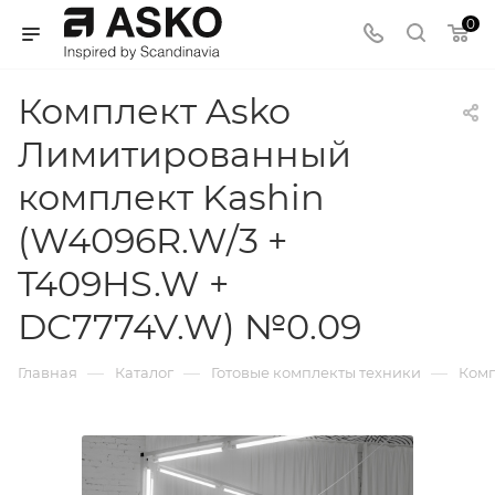
0
Комплект Asko
Лимитированный
комплект Kashin
(W4096R.W/3 +
T409HS.W +
DC7774V.W) №0.09
—
—
—
Главная
Каталог
Готовые комплекты техники
Комп