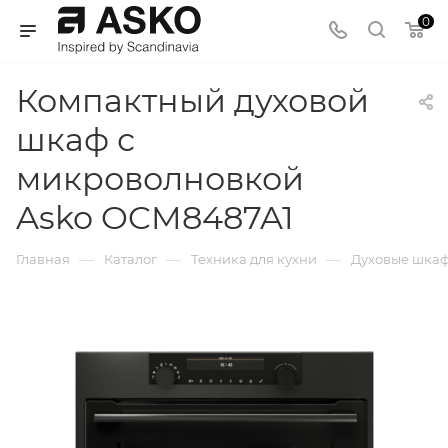
0
Компактный духовой
шкаф с
микроволновкой
Asko OCM8487A1
—
—
—
Главная
Каталог
Техника для кухни
Духовые шка