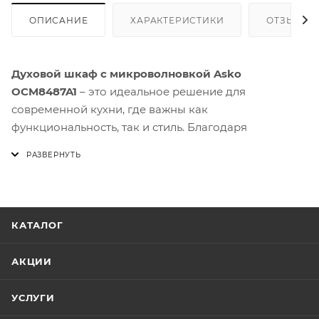
ОПИСАНИЕ
ХАРАКТЕРИСТИКИ
ОТЗЫВЫ
Духовой шкаф с микроволновкой Asko
OCM8487A1
– это идеальное решение для
современной кухни, где важны как
функциональность, так и стиль. Благодаря
компактному объёму 50 л и максимальной
температуре 250 °C вы сможете готовить всё от
простых блюд до сложных десертов без потери
качества.
КАТАЛОГ
Одним из ключевых преимуществ модели
OCM8487A1 является интегрированная
АКЦИИ
микроволновая функция мощностью 1000 Вт,
работающая по технологии Stirrer. Это позволяет
УСЛУГИ
равномерно распределять волны внутри камеры,