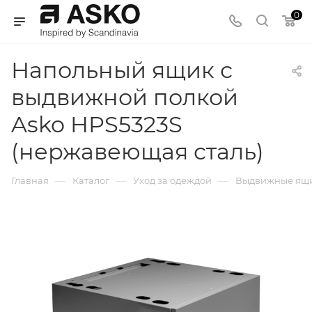
0
Напольный ящик с
выдвижной полкой
Asko HPS5323S
(нержавеющая сталь)
—
—
—
Главная
Каталог
Уход за одеждой
Выдвижные ящ