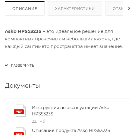
ОПИСАНИЕ
ХАРАКТЕРИСТИКИ
ОТЗЫВЫ
Asko HPS5323S
– это идеальное решение для
компактных прачечных и небольших кухонь, где
каждый сантиметр пространства имеет значение.
Установка под стиральную или сушильную машину
превращает обычный уголок в функциональный
центр бытовой техники. Ящик с выдвижной полкой
позволяет разместить все необходимые аксессуары
Документы
– от вешалок и моющих средств до инструкций по
эксплуатации, не занимая лишнего места на полу.
Инструкция по эксплуатации Asko
Надежная телескопическая система направляющих
HPS5323S
обеспечивает плавное открывание и закрывание
22,1 мб
ящика. Нажимной механизм гарантирует простоту
Описание продукта Asko HPS5323S