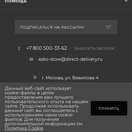
ПОМОЩЬ
ПОДПИСАТЬСЯ НА РАССЫЛКУ
+7 800 500-33-62
ЗАКАЗАТЬ ЗВОНОК
asko-store@direct-delivery.ru
г. Москва, ул. Вавилова 4
Данный веб-сайт использует
cookie-файлы в целях
предоставления вам лучшего
пользовательского опыта на нашем
2026 © Сделано в direct-delivery.ru
сайте. Продолжая использовать
ПОД ЗАКАЗ
ПРИНЯТЬ
данный сайт, вы соглашаетесь с
использованием нами cookie-
файлов. Для получения
дополнительной информации см.
Политика Cookie
.