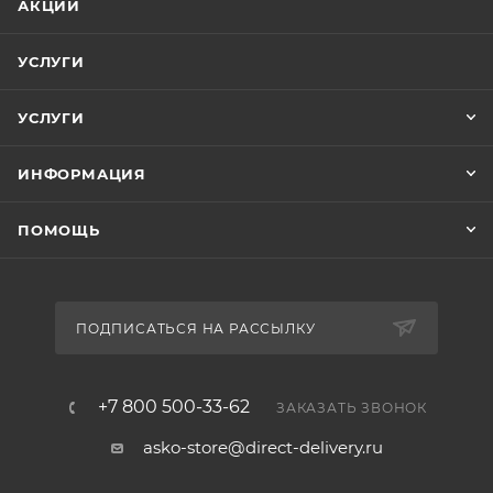
АКЦИИ
настройки параметров. Минималистичный белый
корпус и лаконичная панель управления Classic
УСЛУГИ
гармонично вписываются в любой интерьер.
УСЛУГИ
Комбинируйте комплект с аксессуарами Hidden
Helpers™ для создания полноценной прачечной
ИНФОРМАЦИЯ
даже на ограниченной площади. Благодаря
инверторному мотору, почти бесшумной работе и
ПОМОЩЬ
продуманным функциям,
Asko Classic 14
становится
незаменимым помощником в вашем доме.
ПОДПИСАТЬСЯ НА РАССЫЛКУ
+7 800 500-33-62
ЗАКАЗАТЬ ЗВОНОК
asko-store@direct-delivery.ru