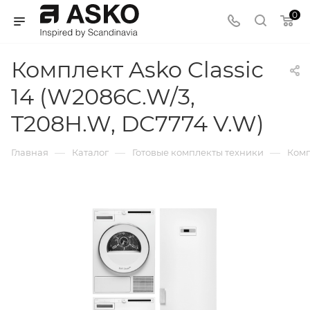
0
Комплект Asko Classic
14 (W2086C.W/3,
T208H.W, DC7774 V.W)
—
—
—
Главная
Каталог
Готовые комплекты техники
Комп