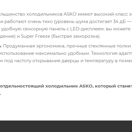
ольшинство холодильников ASKO имеют высокий класс э
ни работают очень тихо (уровень шума достигает 34 дБ —
 удобную сенсорную панель с LED-дисплеем: вы можете 
дение) и Super Freeze (быстрая заморозка).
ь
: Продуманная эргономика, прочные стеклянные полки
спользование максимально удобным. Технология адапт
м под частоту открывания дверцы и температуру в поме
 отдельностоящий холодильник ASKO, который стане
.