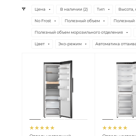
Цена
В наличии (
2
)
Тип
Высота, 
No Frost
Полезный объем
Полезный 
Полезный объем морозильного отделения
Цвет
Эко-режим
Автоматика оттаив