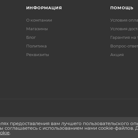
ИНФОРМАЦИЯ
ПОМОЩЬ
О компании
Условия опл
Магазины
Условия дос
Блог
Гарантия на 
Политика
Вопрос-отве
Реквизиты
Акция
целях предоставления вам лучшего пользовательского о
вы соглашаетесь с использованием нами cookie-файлов. 
okie
.