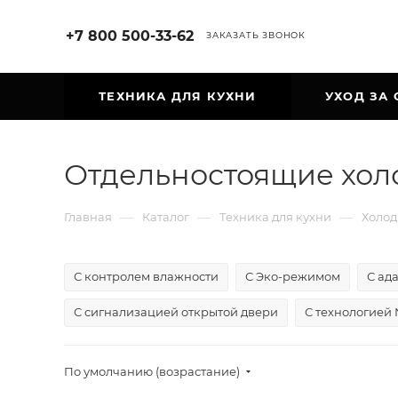
+7 800 500-33-62
ЗАКАЗАТЬ ЗВОНОК
ТЕХНИКА ДЛЯ КУХНИ
УХОД ЗА
Отдельностоящие хол
—
—
—
Главная
Каталог
Техника для кухни
Холо
С контролем влажности
С Эко-режимом
С ад
С сигнализацией открытой двери
С технологией 
По умолчанию (возрастание)