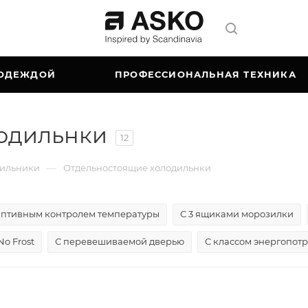
 ОДЕЖДОЙ
ПРОФЕССИОНАЛЬНАЯ ТЕХНИКА
одильнки
12
—
дильники
Отдельностоящие холодильнки
аптивным контролем температуры
С 3 ящиками морозилки
No Frost
С перевешиваемой дверью
С классом энергопот