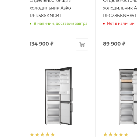
Отдельностоящий
Отдельностоя
холодильник Asko
холодильник A
RFR586KNCB1
RFC286KNBW1
В наличии, доставим завтра
Нет в наличии
134 900
₽
89 900
₽