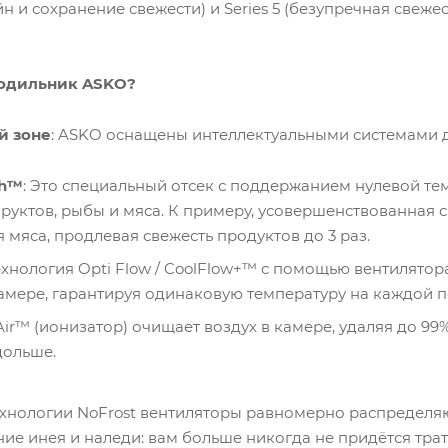
н и сохранение свежести) и Series 5 (безупречная свежес
лодильник ASKO?
й зоне
: ASKO оснащены интеллектуальными системами д
sh™
: Это специальный отсек с поддержанием нулевой т
уктов, рыбы и мяса. К примеру, усовершенствованная 
 мяса, продлевая свежесть продуктов до 3 раз.
Технология Opti Flow / CoolFlow+™ с помощью вентилято
амере, гарантируя одинаковую температуру на каждой п
Air™ (ионизатор) очищает воздух в камере, удаляя до 99
дольше.
ехнологии NoFrost вентиляторы равномерно распределяю
ие инея и наледи: вам больше никогда не придётся трат