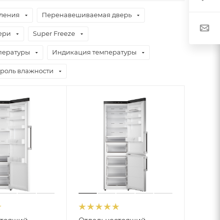
бления
Перенавешиваемая дверь
ери
Super Freeze
пературы
Индикация температуры
роль влажности