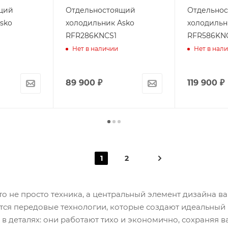
щий
Отдельностоящий
Отдельно
sko
холодильник Asko
холодильн
RFR286KNCS1
RFR586KN
Нет в наличии
Нет в нал
89 900
₽
119 900
₽
1
2
о не просто техника, а центральный элемент дизайна в
тся передовые технологии, которые создают идеальный
ь в деталях: они работают тихо и экономично, сохраняя