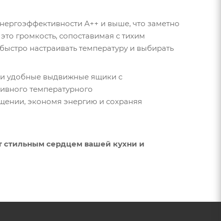
нергоэффективности A++ и выше, что заметно
 это громкость, сопоставимая с тихим
быстро настраивать температуру и выбирать
 и удобные выдвижные ящики с
ивного температурного
щении, экономя энергию и сохраняя
т стильным сердцем вашей кухни и