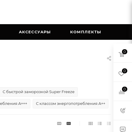
АКСЕССУАРЫ
КОМПЛЕКТЫ
0
0
0
С быстрой заморозкой Super Freeze
ребления A+++
С классом энергопотребления A++