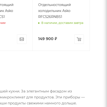
стоящий
Отдельностоящий
ик Asko
холодильник Asko
CS1
RFC526RNBS1
ичии
В наличии, доставим завтра
149 900
₽
ашей кухни. За элегантным фасадом из
 микроклимат для продуктов. Эти приборы —
 ваши продукты свежими намного дольше.