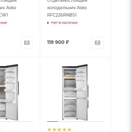
стоящий
Отдельностоящий
ик Asko
холодильник Asko
CW1
RFC226RNBS1
ичии
Нет в наличии
119 900
₽