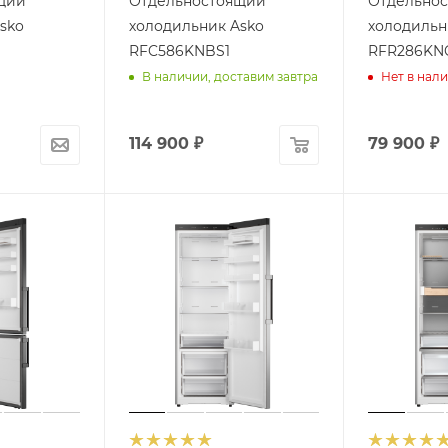
щий
Отдельностоящий
Отдельно
sko
холодильник Asko
холодильн
RFC586KNBS1
RFR286KN
В наличии, доставим завтра
Нет в нал
114 900
₽
79 900
₽