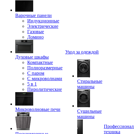
Варочные панели
Индукционные
Электрические
Газовые
Домино
Уход за одеждой
Духовые шкафы
Компактные
Полноразмерные
C паром
C микроволнами
Стиральные
5 в 1
машины
Пиролитические
Микроволновые печи
Сушильные
машины
Профессионал
техника
Посудомоечные