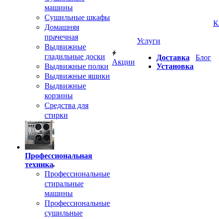
машины
Сушильные шкафы
К
Домашняя
прачечная
Услуги
Выдвижные
гладильные доски
Доставка
Блог
Акции
Выдвижные полки
Установка
Выдвижные ящики
Выдвижные
корзины
Средства для
стирки
Профессиональная
техника
Профессиональные
стиральные
машины
Профессиональные
сушильные