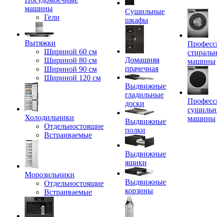
машины
Сушильные
Гели
шкафы
Вытяжки
Професс
Шириной 60 см
стираль
Домашняя
Шириной 80 см
машины
прачечная
Шириной 90 см
Шириной 120 см
Выдвижные
гладильные
Професс
доски
сушильн
Холодильники
машины
Выдвижные
Отдельностоящие
полки
Встраиваемые
Выдвижные
ящики
Морозильники
Выдвижные
Отдельностоящие
корзины
Встраиваемые