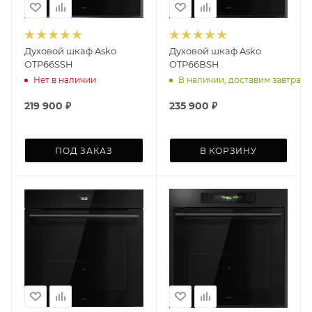
Духовой шкаф Asko
Духовой шкаф Asko
OTP66SSH
OTP66BSH
Нет в наличии
В наличии, доставим завтра
219 900
₽
235 900
₽
ПОД ЗАКАЗ
В КОРЗИНУ