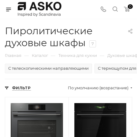
0
Пиролитические
духовые шкафы
7
—
—
—
Главная
Каталог
Техника для кухни
Духовые шка
С телескопическими направляющими
С термощупом для
По умолчанию (возрастание)
ФИЛЬТР