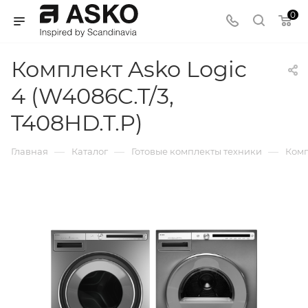
0
Комплект Asko Logic
4 (W4086C.T/3,
T408HD.T.P)
—
—
—
Главная
Каталог
Готовые комплекты техники
Комп