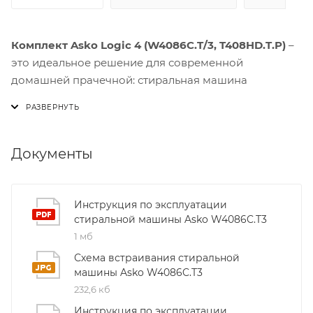
Комплект Asko Logic 4 (W4086C.T/3, T408HD.T.P)
–
это идеальное решение для современной
домашней прачечной: стиральная машина
W4086C.T/3 и сушильная T408HD.T.P объединены в
компактный комплект, который легко впишется как
в колонну, так и в side‑by‑side конфигурацию.
Документы
Стиральная модель оснащена функцией обработки
паром, которая не только освежает одежду, но и
устраняет запахи, а также разглаживает складки без
Инструкция по эксплуатации
стиральной машины Asko W4086C.T3
утюга. Dose Assist автоматически рассчитывает
1 мб
оптимальное количество моющего средства в
зависимости от объёма загрузки, выбранной
Схема встраивания стиральной
программы, температуры и жёсткости воды, что
машины Asko W4086C.T3
экономит ваш бюджет и повышает эффективность
232,6 кб
стирки.
Инструкция по эксплуатации