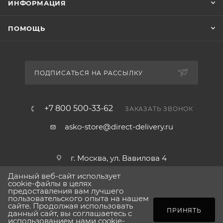
ИНФОРМАЦИЯ
управления Logic создают гармоничный дизайн,
который легко впишется в любой интерьер.
ПОМОЩЬ
Благодаря совместимости с аксессуарами Hidden
Helpers™ вы можете расширить функциональность
комплекта и создать полноценную прачечную на
площади всего 0,74 м².
ПОДПИСАТЬСЯ НА РАССЫЛКУ
Выбирая
Комплект Asko Logic 4 (W4086C.T/3,
+7 800 500-33-62
T408HD.T.P)
, вы получаете высокую
ЗАКАЗАТЬ ЗВОНОК
производительность, экономию энергии и стильный
asko-store@direct-delivery.ru
дизайн – всё в одном компактном решении для
вашего дома.
г. Москва, ул. Вавилова 4
Данный веб-сайт использует
cookie-файлы в целях
предоставления вам лучшего
пользовательского опыта на нашем
2026 © Сделано в direct-delivery.ru
сайте. Продолжая использовать
ПОД ЗАКАЗ
ПРИНЯТЬ
данный сайт, вы соглашаетесь с
использованием нами cookie-