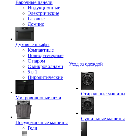
Варочные панели
Индукционные
Электрические
Газовые
Домино
Духовые шкафы
Компактные
Полноразмерные
C паром
Уход за одеждой
C микроволнами
5 в 1
Пиролитические
Стиральные машины
Микроволновые печи
Сушильные машины
Посудомоечные машины
Гели