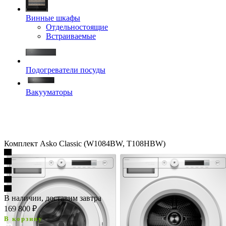
Винные шкафы
Отдельностоящие
Встраиваемые
Подогреватели посуды
Вакууматоры
Комплект Asko Classic (W1084BW, T108HBW)
В наличии, доставим завтра
169 800
₽
В корзину