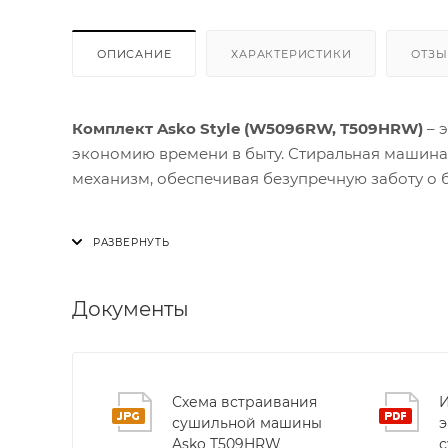
ОПИСАНИЕ
ХАРАКТЕРИСТИКИ
ОТЗ
Комплект Asko Style (W5096RW, T509HRW)
– э
экономию времени в быту. Стиральная машин
механизм, обеспечивая безупречную заботу о 
Стиральная модель Asko W5096RW оснащена ре
гарантирует бережное обращение с тканями и
обеспечивает гигиеничную стирку, а интеллек
эффективности. Тихая работа позволяет испол
Документы
Сушильная машина Asko T509HRW использует т
который автоматически регулирует температур
Схема встраивания
И
защищает одежду от усадки и износа, продлев
сушильной машины
э
Asko T509HRW