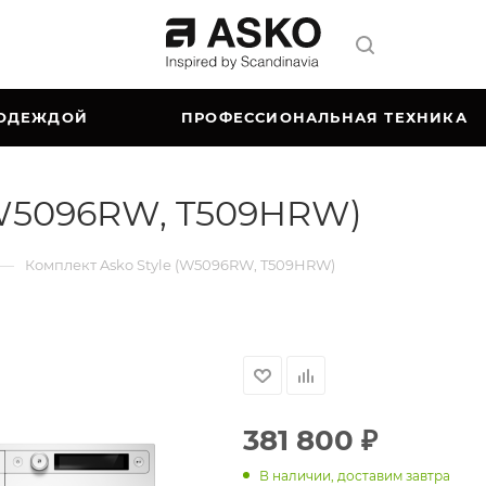
 ОДЕЖДОЙ
ПРОФЕССИОНАЛЬНАЯ ТЕХНИКА
(W5096RW, T509HRW)
—
Комплект Asko Style (W5096RW, T509HRW)
381 800
₽
В наличии, доставим завтра