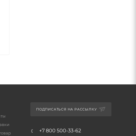
одит
ля
чное
ПОДПИСАТЬСЯ НА РАССЫЛКУ
аты
тавки
+7 800 500-33-62
товар