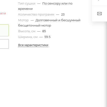
Тип сушки
—
По сенсору или по
времени
 или
Количество программ
—
23
Мотор
—
Долговечный и бесшумный
бесщеточный мотор
Высота, см
—
85
Ширина, см
—
59.5
Все характеристики