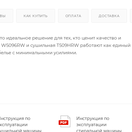
ЫВЫ
КАК КУПИТЬ
ОПЛАТА
ДОСТАВКА
то идеальное решение для тех, кто ценит качество и
а W5096RW и сушильная T509HRW работают как единый
белье с минимальными усилиями.
волюционной системой барабана Steel Seal™, которая
 повышенную долговечность. 3D‑мягкое уплотнение
туальные программы экономят электроэнергию без поте
ьзовать машину даже в ночное время.
ехнологию тепловой помпы и умный режим Sensor Dry,
у и влажность для оптимальной сушки каждой ткани. Эт
нструкция по
Инструкция по
ая срок службы ваших вещей.
ксплуатации
эксплуатации
сушильной машины
стиральной машины