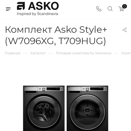
0
Комплект Asko Style+
(W7096XG, T709HUG)
—
—
—
Главная
Каталог
Готовые комплекты техники
Комп