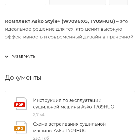
Комплект Asko Style+ (W7096XG, T709HUG)
– это
идеальное решение для тех, кто ценит высокую
эффективность и современный дизайн в прачечной.
Стиральная машина
Asko W7096XG
объёмом 10 кг
позволяет без труда справляться с крупными
вещами: одеялами, пуховиками и спортивной
одеждой. Класс энергопотребления A+++ в
Документы
сочетании с технологией SteamCare делает стирку
не только экономичной, но и глубокой – пар
удаляет самые стойкие пятна, освежает бельё и
Инструкция по эксплуатации
сушильной машины Asko T709HUG
снижает уровень аллергенов.
2,7 мб
Управление
W7096XG
интуитивно понятное
Схема встраивания сушильной
благодаря сенсорному дисплею TFT. Технология
машины Asko T709HUG
SmartAdjust автоматически подбирает оптимальное
230,1 кб