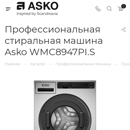
0
Профессиональная
стиральная машина
Asko WMC8947PI.S
—
—
—
Главная
Каталог
Профессиональная техника
Про