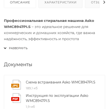
ОПИСАНИЕ
ХАРАКТЕРИСТИКИ
ОТЗЫВЫ
Профессиональная стиральная машина Asko
WMC8947PI.S
– это идеальное решение для
коммерческих и домашних хозяйств, где важна
надёжность, эффективность и простота
обслуживания.
Модель оснащена
барабаном Active Drum™ из
нержавеющей стали
, который обеспечивает
Документы
бережную стирку даже при высоких оборотах
отжима (до 1400 об./мин.). Лопасти в форме
песочных часов направляют бельё к центру
Схема встраивания Asko WMC8947PI.S
барабана, уменьшая износ тканей и повышая
189,1 кб
эффективность удаления загрязнений. Внутренняя
Инструкция по эксплуатации Asko
конструкция Quattro™ с четырьмя амортизаторами
WMC8947PI.S
гарантирует почти бесшумную работу даже при
1,9 мб