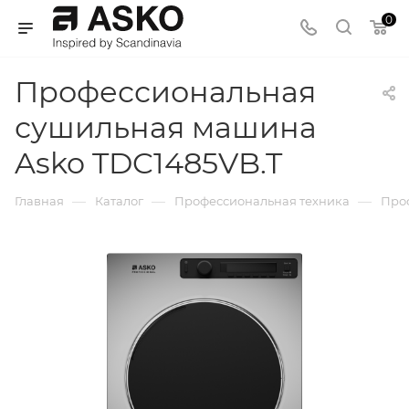
0
Профессиональная
сушильная машина
Asko TDC1485VB.T
—
—
—
Главная
Каталог
Профессиональная техника
Про