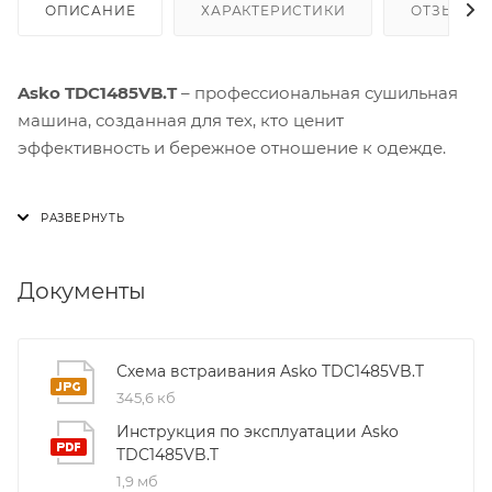
ОПИСАНИЕ
ХАРАКТЕРИСТИКИ
ОТЗЫВЫ
Asko TDC1485VB.T
– профессиональная сушильная
машина, созданная для тех, кто ценит
эффективность и бережное отношение к одежде.
Главным преимуществом модели является
вентилируемая система сушки Butterfly™
,
которая обеспечивает непрерывный поток воздуха
без остановок. Барабан вращается по траектории
Документы
восьмерки, что минимизирует скручивания и
продлевает срок службы мотора и привода.
Благодаря барабану из нержавеющей стали Soft
Схема встраивания Asko TDC1485VB.T
Drum™ и лопастям Butterfly™, бельё сушится
345,6 кб
равномерно, а риск повреждения тканей
Инструкция по эксплуатации Asko
существенно снижается.
TDC1485VB.T
1,9 мб