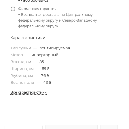
+7 800 500-33-62
Фирменная гарантия
+ Бесплатная доставка по Центральному
федеральному округу и Северо-Западному
федеральному округу.
Характеристики
Тип сушки
—
вентилируемая
Мотор
—
инверторный
Высота, см
—
85
Ширина, см
—
59.5
Глубина, см
—
76.9
Вес нетто, кг
—
43.6
Все характеристики