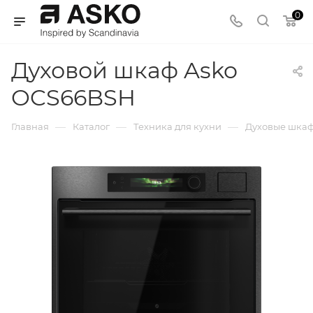
0
Духовой шкаф Asko
OCS66BSH
—
—
—
Главная
Каталог
Техника для кухни
Духовые шка