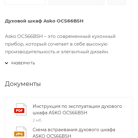
Духовой шкаф Asko OCS66BSH
Asko OCS66BSH – это современный кухонный
прибор, который сочетает в себе высокую
производительность и элегантный дизайн.
Благодаря 6‑позиционной конфигурации печей вы
сможете готовить блюда разного типа
одновременно: от запекания до жарки на гриле.
Удобная панель управления с сенсорным экраном
Документы
позволяет быстро выбирать режимы и
контролировать температуру, а встроенный таймер
гарантирует идеальный результат без лишних
Инструкция по эксплуатации духового
шкафа ASKO OCS66BSH
хлопот.
2 мб
Одним из ключевых преимуществ OCS66BSH
Схема встраивания духового шкафа
является система «Smart‑Cook». Она автоматически
ASKO OCS66BSH