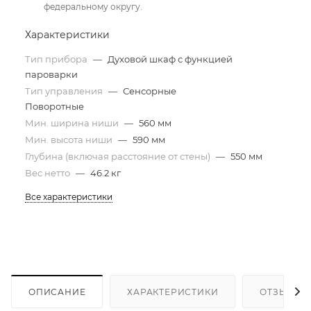
федеральному округу.
Характеристики
Тип прибора
—
Духовой шкаф с функцией
пароварки
Тип управления
—
Сенсорные
Поворотные
Мин. ширина ниши
—
560 мм
Мин. высота ниши
—
590 мм
Глубина (включая расстояние от стены)
—
550 мм
Вес нетто
—
46.2 кг
Все характеристики
ОПИСАНИЕ
ХАРАКТЕРИСТИКИ
ОТЗЫВЫ