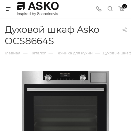
0
Духовой шкаф Asko
OCS8664S
—
—
—
Главная
Каталог
Техника для кухни
Духовые шка