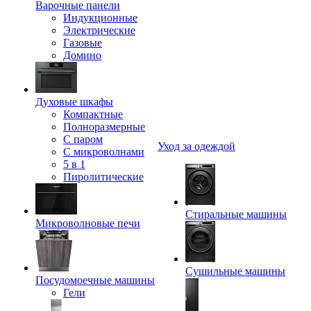
Варочные панели
Индукционные
Электрические
Газовые
Домино
Духовые шкафы
Компактные
Полноразмерные
C паром
Уход за одеждой
C микроволнами
5 в 1
Пиролитические
Стиральные машины
Микроволновые печи
Сушильные машины
Посудомоечные машины
Гели