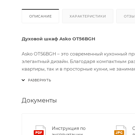
ОПИСАНИЕ
ХАРАКТЕРИСТИКИ
ОТЗ
Духовой шкаф Asko OT56BGH
Asko OT56BGH – это современный кухонный при
элегантный дизайн. Благодаря компактным раз
квартиры, так и в просторные кухни, не занима
Одним из ключевых преимуществ модели являет
панель позволяет автоматически регулировать
Это гарантирует идеальный результат – от неж
Документы
Внутреннее пространство OT56BGH оснащено 6
одновременно готовить несколько блюд без пот
Инструкция по
С
равномерное распределение тепла, а износост
эксплуатации
д