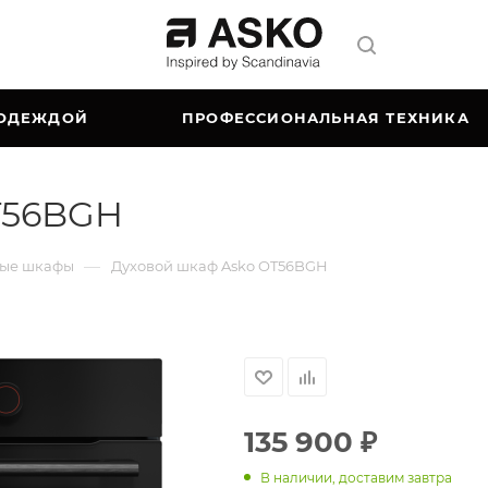
 ОДЕЖДОЙ
ПРОФЕССИОНАЛЬНАЯ ТЕХНИКА
T56BGH
—
вые шкафы
Духовой шкаф Asko OT56BGH
135 900
₽
В наличии, доставим завтра