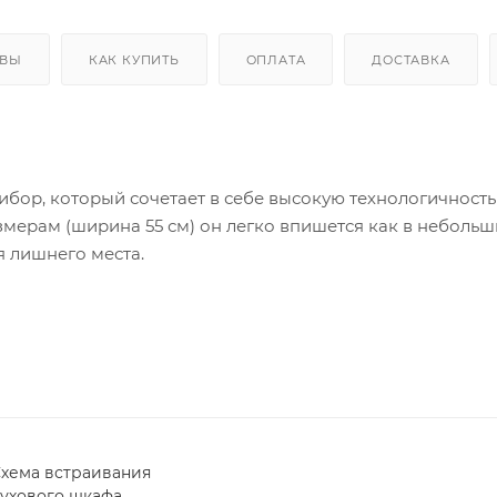
ЫВЫ
КАК КУПИТЬ
ОПЛАТА
ДОСТАВКА
бор, который сочетает в себе высокую технологичность
мерам (ширина 55 см) он легко впишется как в небольш
я лишнего места.
ся система «Smart‑Cook». Уникальная интеллектуальная
 температуру и время приготовления для различных блю
ного запечённого мяса до хрустящей корочки на хлебе.
 независимыми зонами нагрева, что позволяет
ери качества. Технология «Heat‑Flow» обеспечивает
хема встраивания
ойкая керамическая поверхность упрощает уборку.
ухового шкафа