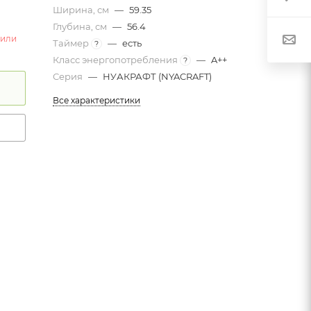
Ширина, см
—
59.35
Глубина, см
—
56.4
 или
Таймер
—
есть
?
Класс энергопотребления
—
A++
?
Серия
—
НУАКРАФТ (NYACRAFT)
Все характеристики