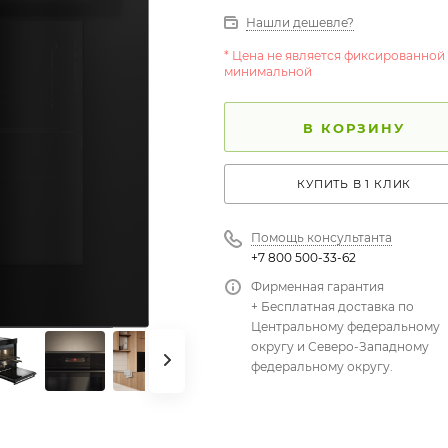
Нашли дешевле?
* Цена не является фиксированной
минимальной
В КОРЗИНУ
КУПИТЬ В 1 КЛИК
Помощь консультанта
+7 800 500-33-62
Фирменная гарантия
+ Бесплатная доставка по
Центральному федеральному
округу и Северо-Западному
федеральному округу.