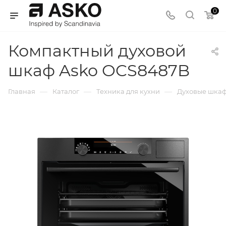
0
Компактный духовой
шкаф Asko OCS8487B
—
—
—
Главная
Каталог
Техника для кухни
Духовые шка