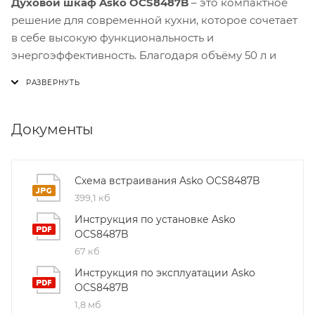
Духовой шкаф Asko OCS8487B
– это компактное
решение для современной кухни, которое сочетает
в себе высокую функциональность и
энергоэффективность. Благодаря объёму 50 л и
классам энергопотребления A+ вы получаете
просторную камеру без лишних затрат
электроэнергии.
Документы
Одним из ключевых преимуществ OCS8487B
является система
Pure Steam™
, позволяющая
готовить блюда на пару с сохранением всех
Схема встраивания Asko OCS8487B
вкусовых и питательных свойств. Внутренний
399,1 кб
резервуар объёмом 1,3 л обеспечивает достаточное
Инструкция по установке Asko
количество воды для длительных паровых циклов, а
OCS8487B
уникальный парогенератор создаёт только чистый
67 кб
мелкодисперсный пар, который не превращается в
Инструкция по эксплуатации Asko
жидкость на поверхности пищи.
OCS8487B
1,8 мб