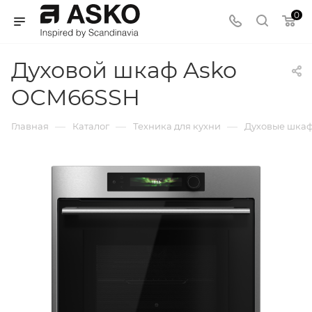
0
Духовой шкаф Asko
OCM66SSH
—
—
—
Главная
Каталог
Техника для кухни
Духовые шка