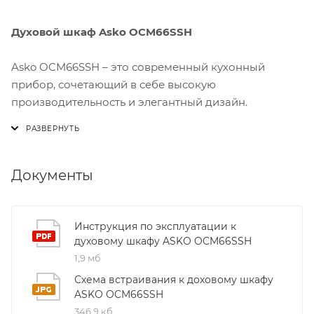
Духовой шкаф Asko OCM66SSH
Asko OCM66SSH – это современный кухонный
прибор, сочетающий в себе высокую
производительность и элегантный дизайн.
Благодаря 6 мощным конфоркам и встроенному
духовому шкафу вы сможете готовить любые блюда
одновременно: от запекания до жарки на открытом
огне. Удобная панель управления с сенсорными
Документы
кнопками позволяет быстро настроить режимы
приготовления, а индикатор «Готово» избавит вас от
лишних проверок.
Инструкция по эксплуатации к
духовому шкафу ASKO OCM66SSH
1,9 мб
Одним из ключевых преимуществ модели является
система автоматической очистки конвекторной
Схема встраивания к доховому шкафу
печи. Встроенный парогенератор удаляет жир и
ASKO OCM66SSH
запахи без использования агрессивных химических
346,9 кб