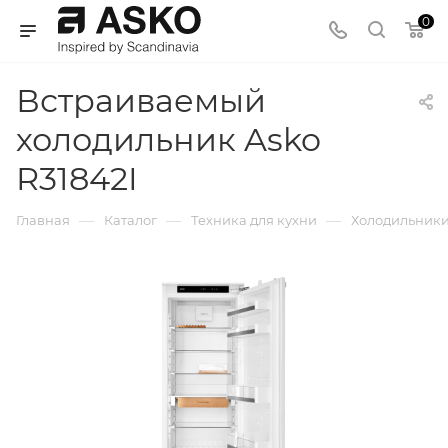
0
Встраиваемый
холодильник Asko
R31842I
—
—
—
Главная
Каталог
Техника для кухни
Холодильник