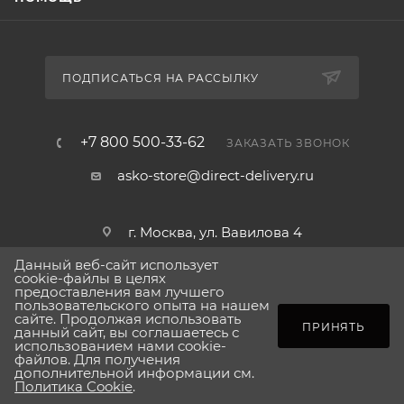
поднос с выдвижной системой, боковое
светодиодное освещение и регулируемая
влажность в ящиках DuraFresh™. Плавно
ПОДПИСАТЬСЯ НА РАССЫЛКУ
закрывающиеся дверцы работают бесшумно, а
сигнализация повышенной температуры и
открытой двери обеспечивает безопасность ваших
+7 800 500-33-62
ЗАКАЗАТЬ ЗВОНОК
продуктов.
asko-store@direct-delivery.ru
Встроенный холодильник Asko R31842I – это
надёжный партнёр для любой кухни: он сочетает в
г. Москва, ул. Вавилова 4
себе стильный внешний вид, высокую
Данный веб-сайт использует
функциональность и энергоэффективность,
cookie-файлы в целях
гарантируя свежесть и сохранность вашей еды на
предоставления вам лучшего
пользовательского опыта на нашем
2026 © Сделано в direct-delivery.ru
долгие годы.
сайте. Продолжая использовать
ПОД ЗАКАЗ
ПРИНЯТЬ
данный сайт, вы соглашаетесь с
использованием нами cookie-
файлов. Для получения
дополнительной информации см.
Политика Cookie
.