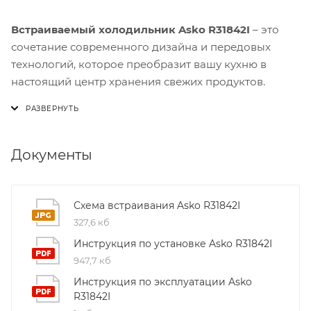
Встраиваемый холодильник Asko R31842I
– это
сочетание современного дизайна и передовых
технологий, которое преобразит вашу кухню в
настоящий центр хранения свежих продуктов.
Модель R31842I оснащена просторным внутренним
пространством: полезный объём 300 л позволяет
разместить всё необходимое – от крупногабаритных
Документы
контейнеров до ежедневных запасов. Благодаря
системе DuraFresh™ и автоматическому контролю
влажности, овощи и фрукты сохраняют свежесть
Схема встраивания Asko R31842I
дольше, а мясо и рыба остаются без потери
327,6 кб
качества даже при длительном хранении.
Инструкция по установке Asko R31842I
947,7 кб
Уникальная функция
Super Cool
обеспечивает
Инструкция по эксплуатации Asko
мгновенное охлаждение после загрузки продуктов.
R31842I
Это не только ускоряет процесс стабилизации