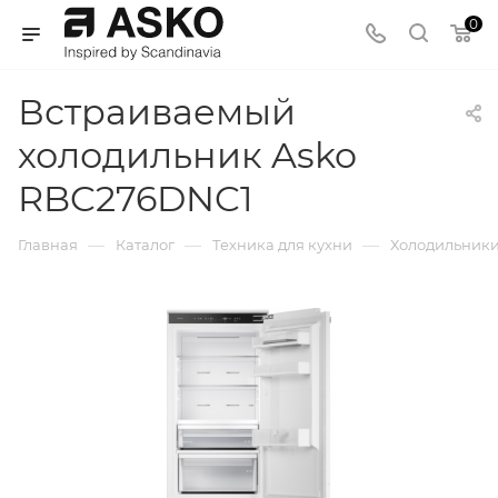
0
Встраиваемый
холодильник Asko
RBC276DNC1
—
—
—
Главная
Каталог
Техника для кухни
Холодильник