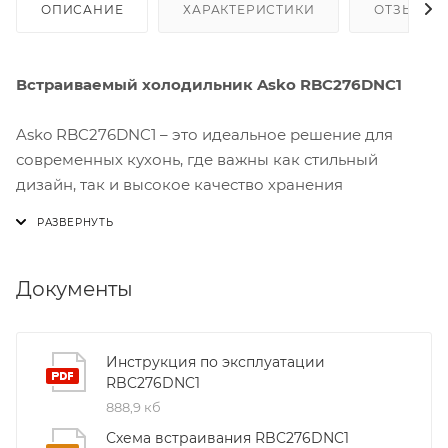
ОПИСАНИЕ
ХАРАКТЕРИСТИКИ
ОТЗЫВЫ
Встраиваемый холодильник Asko RBC276DNC1
Asko RBC276DNC1 – это идеальное решение для
современных кухонь, где важны как стильный
дизайн, так и высокое качество хранения
продуктов. Благодаря встраиваемому корпусу он
гармонично вписывается в любой интерьер,
создавая ощущение единого пространства без
лишних перегородок.
Документы
Внутреннее пространство холодильника разделено
на несколько функциональных зон: вместительный
Инструкция по эксплуатации
RBC276DNC1
морозильный отсек, регулируемые полки и
888,9 кб
специальные ящики для овощей и фруктов. Это
позволяет удобно хранить продукты разного вида,
Схема встраивания RBC276DNC1