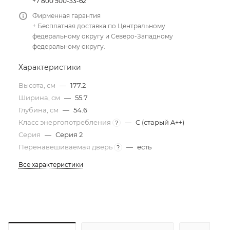
+7 800 500-33-62
Фирменная гарантия
+ Бесплатная доставка по Центральному
федеральному округу и Северо-Западному
федеральному округу.
Характеристики
Высота, см
—
177.2
Ширина, см
—
55.7
Глубина, см
—
54.6
Класс энергопотребления
—
C (старый A++)
?
Серия
—
Серия 2
Перенавешиваемая дверь
—
есть
?
Все характеристики