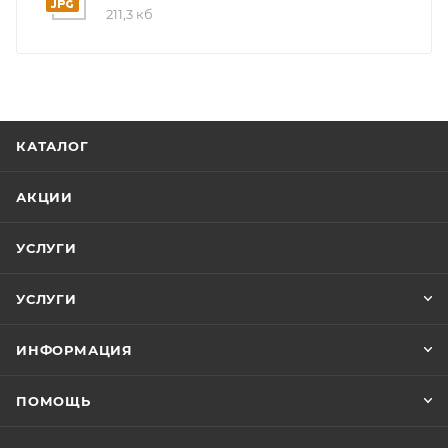
сохраняя их свежесть дольше благодаря
211,3 кб
оптимальному микроклимату.
Технология «SmartCool» от Asko обеспечивает
стабильную температуру даже при частом открытии
дверцы. Умный датчик автоматически регулирует
КАТАЛОГ
режим охлаждения, экономя энергию и продлевая
срок службы устройства. Встроенный индикатор
АКЦИИ
уровня воды в холодильнике позволяет
своевременно пополнять резервуар для льда.
УСЛУГИ
Экономичность – один из ключевых преимуществ
УСЛУГИ
модели RBC276DNC1. Энергопотребление
соответствует классу A+++, что делает его одним из
ИНФОРМАЦИЯ
самых экономичных вариантов на рынке. При этом
мощный компрессор гарантирует быстрый
ПОМОЩЬ
охладительный эффект, а тихая работа не нарушает
комфорт в доме.