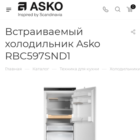
0
Встраиваемый
холодильник Asko
RBC597SND1
—
—
—
Главная
Каталог
Техника для кухни
Холодильник