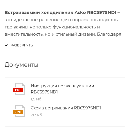
Встраиваемый холодильник Asko RBC597SND1
–
это идеальное решение для современных кухонь,
где важны не только функциональность и
вместительность, но и стильный дизайн. Благодаря
элегантному корпусу из нержавеющей стали и
компактным габаритам, он легко впишется в любой
интерьер, сохраняя при этом высокую
производительность.
Документы
Одним из ключевых преимуществ модели
RBC597SND1 является система «Smart Cooling»,
Инструкция по эксплуатации
RBC597SND1
которая обеспечивает равномерное распределение
1,5 мб
холода по всему объёму холодильника. Это
позволяет сохранять свежесть продуктов дольше и
Схема встраивания RBC597SND1
экономить энергию благодаря оптимальному
213 кб
использованию компрессора. Встроенный датчик
влажности в отделении для овощей и фруктов