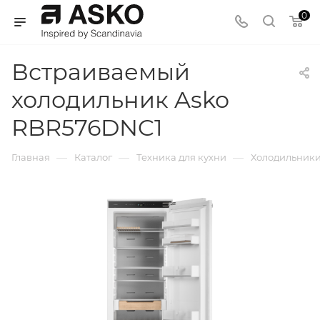
0
Встраиваемый
холодильник Asko
RBR576DNC1
—
—
—
Главная
Каталог
Техника для кухни
Холодильник