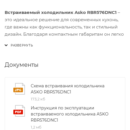
Встраиваемый холодильник Asko RBR576DNC1
–
это идеальное решение для современных кухонь,
где важны как функциональность, так и стильный
дизайн. Благодаря компактным габаритам он легко
вписывается в любой интерьер, не занимая лишнего
места, а при этом сохраняет полный объём
хранения.
Документы
Модель RBR576DNC1 оснащена технологией Twin
Cooling Plus, которая обеспечивает независимое
управление влажностью и температурой в
Схема встраивания холодильника
ASKO RBR576DNC1
холодильной и морозильной камерах. Это
173,2 кб
гарантирует сохранность свежести продуктов:
овощи остаются хрустящими, мясо – сочным, а
Инструкция по эксплуатации
кондитерские изделия – без потери качества.
встраиваемого холодильника ASKO
RBR576DNC1
1,2 мб
Энергопотребление данного холодильника