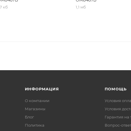
7 кб
1,1 мб
M8487B. Активное охлаждение дверцы из стекла с
тивни и стандартный шарнир делают очистку простой и
 для смягчения загрязнений, а затем микроволны удаля
его использования, так и для небольших коммерческих
ый дизайн и широкий набор функций делают
Asko OM848
ой кухне.
ИНФОРМАЦИЯ
ПОМОЩЬ
О компании
Условия опл
Магазины
Условия дос
Блог
Гарантия на 
Политика
Вопрос-отве