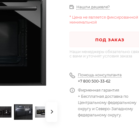
Нашли дешевле?
* Цена не является фиксированной
минимальной
ПОД ЗАКАЗ
Наши менеджеры обязательно свя
с вами и уточнят условия заказа
Помощь консультанта
+7 800 500-33-62
Фирменная гарантия
+ Бесплатная доставка по
Центральному федеральному
округу и Северо-Западному
федеральному округу.