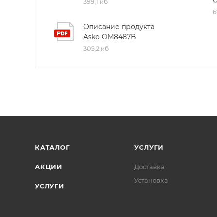
399,1 кб
6
Безопасность и уход – важные аспекты Asko O
Описание продукта
нержавеющей сталью, съемные стеклянные про
Asko OM8487B
быстрой. Программа AquaClean использует пар
305,2 кб
остатки пищи без лишних усилий.
Эта модель идеально подходит как для домашн
кухонь. Высокая мощность 1000 Вт, компактн
незаменимым помощником в любой современн
КАТАЛОГ
УСЛУГИ
АКЦИИ
Доставка
Установка
УСЛУГИ