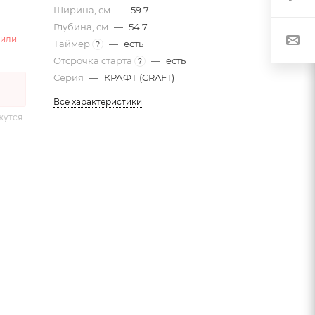
Ширина, см
—
59.7
Глубина, см
—
54.7
 или
Таймер
—
есть
?
Отсрочка старта
—
есть
?
Серия
—
КРАФТ (CRAFT)
Все характеристики
жутся