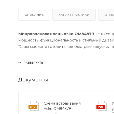
ОПИСАНИЕ
ХАРАКТЕРИСТИКИ
ОТЗ
Микроволновая печь Asko OM8487B
– это сов
мощность, функциональность и стильный дизай
°C вы сможете готовить как быстрые закуски, 
Одной из ключевых особенностей модели OM848
приготовление без поворотного стола. Равно
прожаривание и запекание, а отсутствие вращ
позволяя использовать его для больших порци
Документы
Управление печью осуществляется через сенсор
автоматических программы позволяют быстро
Схема встраивания
И
приготовление» или «Очистка паром AquaClea
Asko OM8487B
у
всегда видите, что происходит внутри камеры.