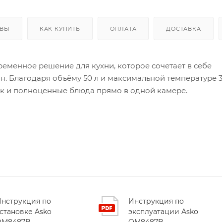
ЫВЫ
КАК КУПИТЬ
ОПЛАТА
ДОСТАВКА
ременное решение для кухни, которое сочетает в себе
н. Благодаря объёму 50 л и максимальной температуре 
так и полноценные блюда прямо в одной камере.
7B является технология Stirrer – микроволновое
мерное распределение волн обеспечивает идеальное
ающейся тарелки экономит место в духовом шкафу,
й.
ную панель с TFT‑Matrix дисплеем. Встроенный таймер 
 настроить режимы «Размораживание», «Пошаговое
нструкция по
Инструкция по
n». Благодаря светодиодному освещению (одно боковое)
становке Asko
эксплуатации Asko
OM8487B
OM8487B