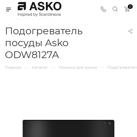
0
Подогреватель
посуды Asko
ODW8127A
—
—
—
Главная
Каталог
Техника для кухни
Подогревател