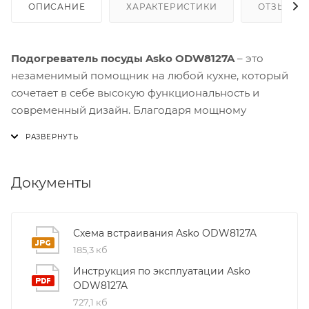
ОПИСАНИЕ
ХАРАКТЕРИСТИКИ
ОТЗЫВЫ
Подогреватель посуды Asko ODW8127A
– это
незаменимый помощник на любой кухне, который
сочетает в себе высокую функциональность и
современный дизайн. Благодаря мощному
нагревательному элементу 810 Вт и точной
настройке температуры от 30 °C до 80 °C вы можете
быстро разогреть любые блюда, чашки или стаканы
без потери вкуса и аромата.
Документы
Уникальная конструкция с дном из стеклокерамики
обеспечивает равномерное распределение тепла и
Схема встраивания Asko ODW8127A
защищает посуду от повреждений. Телескопические
185,3 кб
направляющие делают открывание дверцы
Инструкция по эксплуатации Asko
простым и безопасным, а нажимной механизм
ODW8127A
позволяет быстро получить доступ к содержимому
727,1 кб