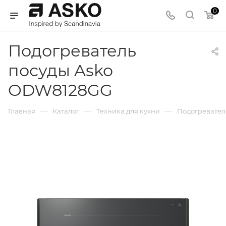
0
Подогреватель
посуды Asko
ODW8128GG
—
—
—
Главная
Каталог
Техника для кухни
Подогревател