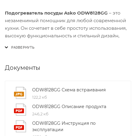
Подогреватель посуды Asko ODW8128GG
– это
незаменимый помощник для любой современной
кухни. Он сочетает в себе простоту использования,
высокую функциональность и стильный дизайн,
который впишется в любой интерьер.
Одним из ключевых преимуществ модели
ODW8128GG является её вместительность: до 20
Документы
тарелок диаметром 28 см или 80 кофейных чашек.
Это позволяет заранее подготовить горячие блюда
и напитки для гостей, а также быстро разогреть
ODW8128GG Схема встраивания
остывшую еду без потери вкуса и аромата.
122,2 кб
ODW8128GG Описание продукта
Подогреватель оснащён телескопическими
246,2 кб
направляющими и надёжным нажимным
ODW8128GG Инструкция по
механизмом открывания дверцы. Это обеспечивает
эксплуатации
лёгкое и безопасное открытие, а также гарантирует