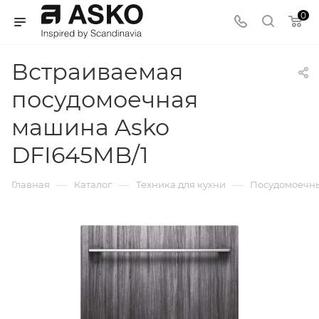
0
Встраиваемая
посудомоечная
машина Asko
DFI645MB/1
—
—
—
Главная
Каталог
Техника для кухни
Посудомоечн