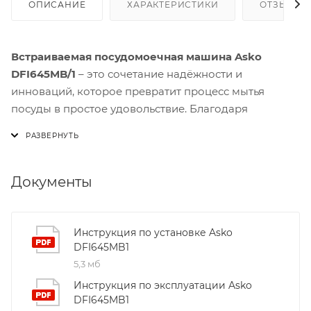
ОПИСАНИЕ
ХАРАКТЕРИСТИКИ
ОТЗЫВЫ
Встраиваемая посудомоечная машина Asko
DFI645MB/1
– это сочетание надёжности и
инноваций, которое превратит процесс мытья
посуды в простое удовольствие. Благодаря
14‑компонентной загрузке и трёхуровневой системе
корзин вы сможете разместить всё: от маленьких
бокалов до больших кастрюль, не перегружая
машину.
Документы
Одним из ключевых преимуществ модели
DFI645MB/1 является система
Super Cleaning
Инструкция по установке Asko
DFI645MB1
System™
. Она автоматически регулирует
5,3 мб
количество воды и температуры, обеспечивая
глубокую очистку даже самых загрязнённых
Инструкция по эксплуатации Asko
предметов. Внутреннее покрытие из 8 стальных
DFI645MB1