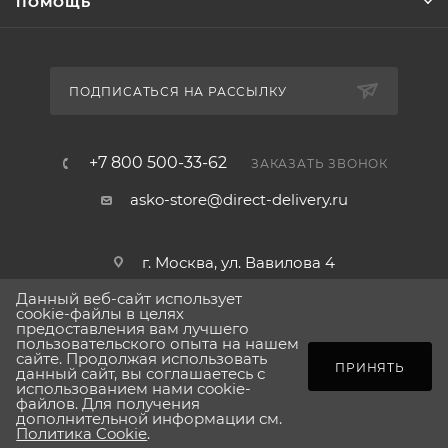
ПОМОЩЬ
защищает детей от случайного включения. Ночной
режим снижает уровень шума на 2 дБ, что делает
машину идеальной для кухни, соединённой с
гостиной.
ПОДПИСАТЬСЯ НА РАССЫЛКУ
Экономичность достигается благодаря гибким
программам:
Eco‑режим
экономит воду и энергию
+7 800 500-33-62
ЗАКАЗАТЬ ЗВОНОК
без потери качества мойки, а
Intensive‑режим
asko-store@direct-delivery.ru
справляется с тяжёлой загрязнённой посудой.
Встроенный антиблокировочный сливной насос
Anti Block™ гарантирует бесперебойную работу
г. Москва, ул. Вавилова 4
даже при полной загрузке.
Данный веб-сайт использует
cookie-файлы в целях
предоставления вам лучшего
В итоге Asko DFI645MB/1 – это надёжный, тихий и
пользовательского опыта на нашем
2026 © Сделано в direct-delivery.ru
сайте. Продолжая использовать
энергоэффективный помощник в любой кухне,
ПОД ЗАКАЗ
ПРИНЯТЬ
данный сайт, вы соглашаетесь с
который сочетает передовые технологии с
использованием нами cookie-
файлов. Для получения
простотой использования. Если вы цените качество,
дополнительной информации см.
Политика Cookie
.
долговечность и заботу о семье, эта модель станет