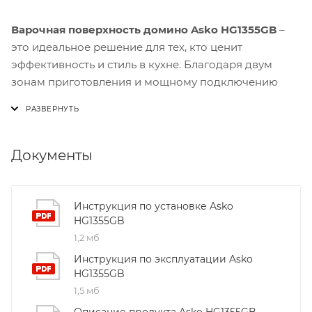
Варочная поверхность домино Asko HG1355GB
–
это идеальное решение для тех, кто ценит
эффективность и стиль в кухне. Благодаря двум
зонам приготовления и мощному подключению
5000 Вт, вы сможете готовить одновременно
несколько блюд без потери качества.
Ключевое преимущество модели HG1355GB –
Документы
стеклокерамическая панель, которая не только
выглядит современно, но и обеспечивает быструю
разогревку. Чугунные кольца для вока гарантируют
Инструкция по установке Asko
HG1355GB
равномерное распределение тепла и устойчивость
1,2 мб
даже при работе с тяжёлой посудой.
Инструкция по эксплуатации Asko
Удобство управления – ещё один плюс. Поворотные
HG1355GB
элементы позволяют легко регулировать
1,5 мб
температуру, а автоматический электроподжиг
Описание продукта Asko HG1355GB