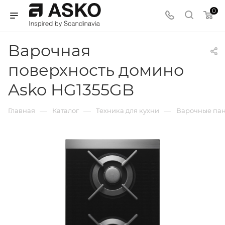
0
Варочная
поверхность домино
Asko HG1355GB
—
—
—
Главная
Каталог
Техника для кухни
Варочные па