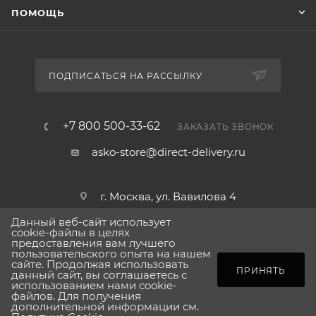
ПОМОЩЬ
идеальным выбором для семейных обедов и
кулинарных экспериментов.
ПОДПИСАТЬСЯ НА РАССЫЛКУ
+7 800 500-33-62
ЗАКАЗАТЬ ЗВОНОК
asko-store@direct-delivery.ru
г. Москва, ул. Вавилова 4
Данный веб-сайт использует
cookie-файлы в целях
предоставления вам лучшего
пользовательского опыта на нашем
2026 © Сделано в direct-delivery.ru
сайте. Продолжая использовать
ПОД ЗАКАЗ
ПРИНЯТЬ
данный сайт, вы соглашаетесь с
использованием нами cookie-
файлов. Для получения
дополнительной информации см.