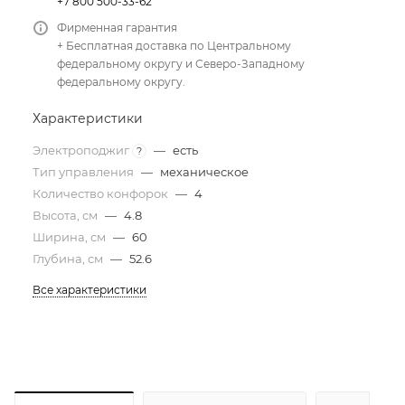
+7 800 500-33-62
Фирменная гарантия
+ Бесплатная доставка по Центральному
федеральному округу и Северо-Западному
федеральному округу.
Характеристики
Электроподжиг
—
есть
?
Тип управления
—
механическое
Количество конфорок
—
4
Высота, см
—
4.8
Ширина, см
—
60
Глубина, см
—
52.6
Все характеристики