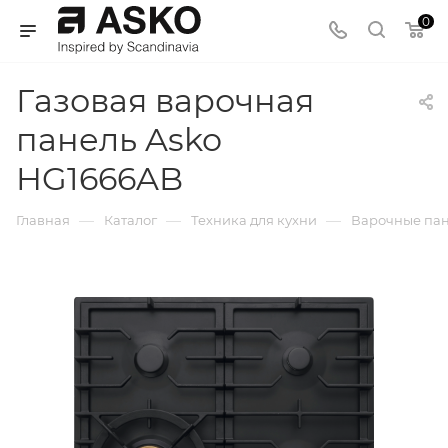
0
Газовая варочная
панель Asko
HG1666AB
—
—
—
Главная
Каталог
Техника для кухни
Варочные па