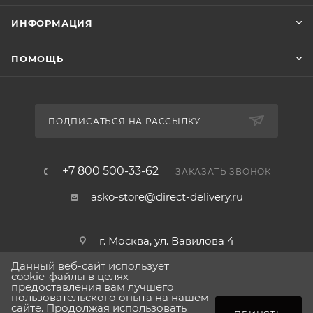
Asko HG1666AB – это не только функциональность,
ИНФОРМАЦИЯ
но и надёжность: конструкция без разборных
конфорок гарантирует долгий срок службы и
ПОМОЩЬ
минимальные расходы на обслуживание. Выбирая
эту модель, вы получаете проверенное решение от
лидера рынка газовых варочных панелей.
ПОДПИСАТЬСЯ НА РАССЫЛКУ
+7 800 500-33-62
ЗАКАЗАТЬ ЗВОНОК
asko-store@direct-delivery.ru
г. Москва, ул. Вавилова 4
Данный веб-сайт использует
cookie-файлы в целях
предоставления вам лучшего
пользовательского опыта на нашем
2026 © Сделано в direct-delivery.ru
сайте. Продолжая использовать