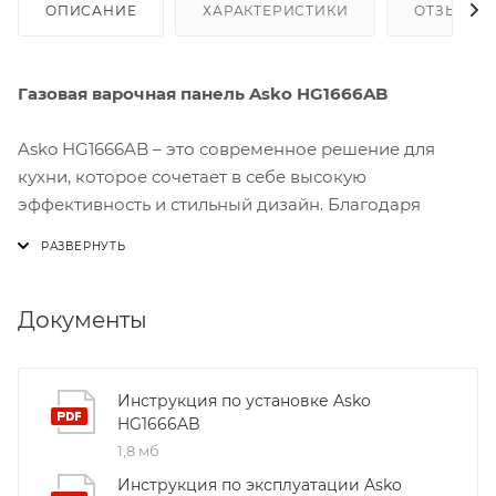
ОПИСАНИЕ
ХАРАКТЕРИСТИКИ
ОТЗЫВЫ
Газовая варочная панель Asko HG1666AB
Asko HG1666AB – это современное решение для
кухни, которое сочетает в себе высокую
эффективность и стильный дизайн. Благодаря
эмалированной стальной поверхности панель
выглядит как премиальный элемент интерьера, а
при этом легко очищается от остатков пищи и жира.
Документы
Панель оснащена четырьмя конфорками: передняя
левая зона – трехконтурная Super Vario Wok,
передняя правая – обычная, задние левые и правые
Инструкция по установке Asko
HG1666AB
зоны – нормальная и малая соответственно. Такая
1,8 мб
комбинация позволяет одновременно готовить
несколько блюд разного типа, не перегружая кухню.
Инструкция по эксплуатации Asko