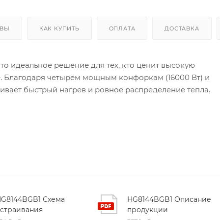
ЫВЫ
КАК КУПИТЬ
ОПЛАТА
ДОСТАВКА
это идеальное решение для тех, кто ценит высокую
е. Благодаря четырём мощным конфоркам (16000 Вт) и
чивает быстрый нагрев и ровное распределение тепла.
: две передние конфорки – двухконтурные Fusion Volca
центре сковороды, не позволяя теплу растекаться. Это
а и жарки крупной порции ингредиентов без потери
лагодаря логической компоновке они легко доступны и
ько кастрюль и сковородок. Чугунные решетки
HG8144BGB1 Схема
HG8144BGB1 Описание
лой посуды и легко снимаются при очистке.
встраивания
продукции