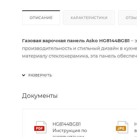
ОПИСАНИЕ
ХАРАКТЕРИСТИКИ
ОТЗ
Газовая варочная панель Asko HG8144BGB1
– 
производительность и стильный дизайн в кухн
материалу стеклокерамика, эта панель обеспе
Особое внимание уделено зонам приготовления
Wok™, которые создают высокую температуру в 
делает их идеальными для быстрого вок‑показ
качества.
Документы
Задние конфорки работают как обычные, но б
позволяют одновременно использовать нескол
HG8144BGB1
обеспечивают устойчивую опору даже для тяжё
Инструкция по
эксплуатации