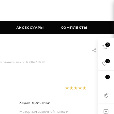
АКСЕССУАРЫ
КОМПЛЕКТЫ
0
0
я панель Asko HG8144BGB1
0
Характеристики
Материал варочной панели
—