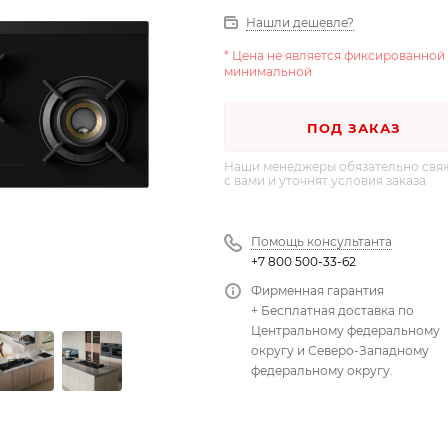
Нашли дешевле?
* Цена не является фиксированной
минимальной
ПОД ЗАКАЗ
Наши менеджеры обязательно свя
с вами и уточнят условия заказа
Помощь консультанта
+7 800 500-33-62
Фирменная гарантия
+ Бесплатная доставка по
Центральному федеральному
округу и Северо-Западному
федеральному округу.