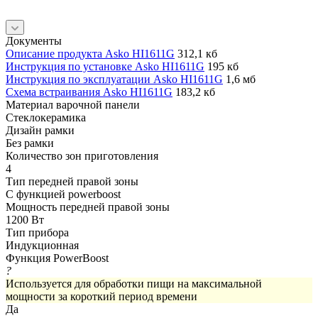
Документы
Описание продукта Asko HI1611G
312,1 кб
Инструкция по установке Asko HI1611G
195 кб
Инструкция по эксплуатации Asko HI1611G
1,6 мб
Схема встраивания Asko HI1611G
183,2 кб
Материал варочной панели
Стеклокерамика
Дизайн рамки
Без рамки
Количество зон приготовления
4
Тип передней правой зоны
С функцией powerboost
Мощность передней правой зоны
1200 Вт
Тип прибора
Индукционная
Функция PowerBoost
?
Используется для обработки пищи на максимальной
мощности за короткий период времени
Да