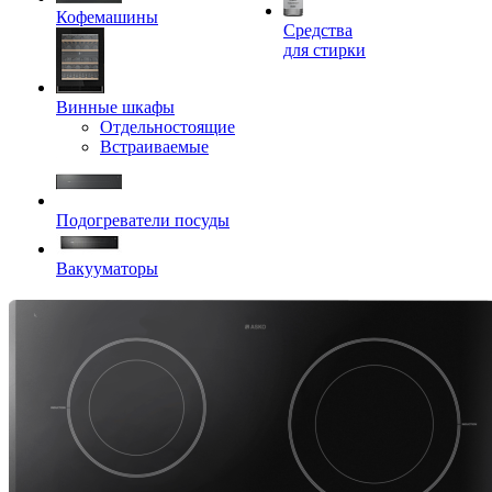
Кофемашины
Средства
для стирки
Винные шкафы
Отдельностоящие
Встраиваемые
Подогреватели посуды
Вакууматоры