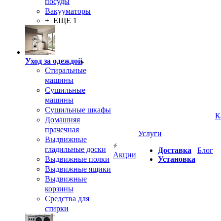
посуды
Вакууматоры
+ ЕЩЕ 1
Уход за одеждой
Стиральные
машины
Сушильные
машины
Сушильные шкафы
К
Домашняя
прачечная
Услуги
Выдвижные
гладильные доски
Доставка
Блог
Акции
Выдвижные полки
Установка
Выдвижные ящики
Выдвижные
корзины
Средства для
стирки