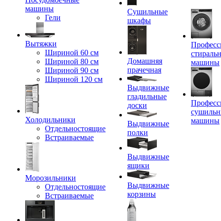
машины
Сушильные
Гели
шкафы
Вытяжки
Професс
Шириной 60 см
стираль
Домашняя
Шириной 80 см
машины
прачечная
Шириной 90 см
Шириной 120 см
Выдвижные
гладильные
Професс
доски
сушильн
Холодильники
машины
Выдвижные
Отдельностоящие
полки
Встраиваемые
Выдвижные
ящики
Морозильники
Выдвижные
Отдельностоящие
корзины
Встраиваемые