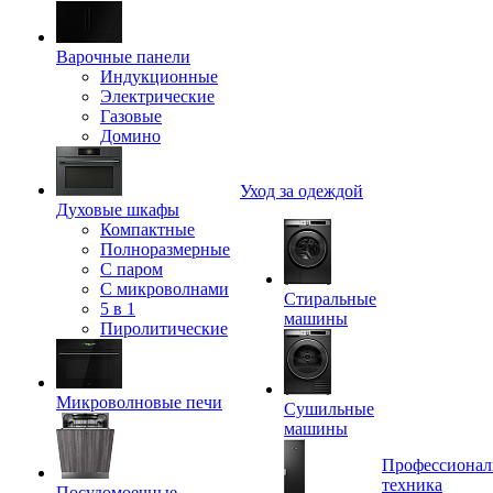
Варочные панели
Индукционные
Электрические
Газовые
Домино
Уход за одеждой
Духовые шкафы
Компактные
Полноразмерные
C паром
C микроволнами
Стиральные
5 в 1
машины
Пиролитические
Микроволновые печи
Сушильные
машины
Профессионал
техника
Посудомоечные