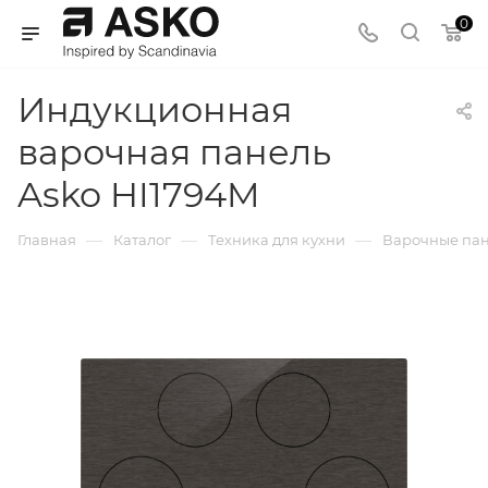
0
Индукционная
варочная панель
Asko HI1794M
—
—
—
Главная
Каталог
Техника для кухни
Варочные па