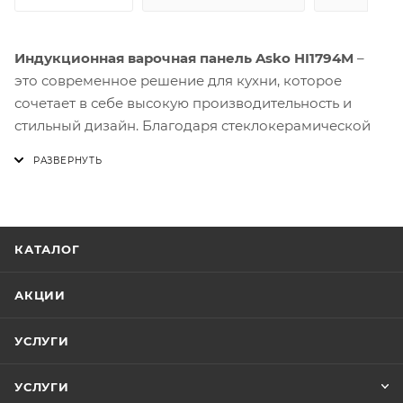
Индукционная варочная панель Asko HI1794M
–
это современное решение для кухни, которое
сочетает в себе высокую производительность и
стильный дизайн. Благодаря стеклокерамической
поверхности она выглядит как часть любой
современной интерьера, а также обеспечивает
простоту ухода: загрязнения не прилипают к
панели, её можно быстро протереть салфеткой.
КАТАЛОГ
Модель HI1794M оснащена четырьмя зонами
приготовления с общей мощностью 7420 Вт и 13
АКЦИИ
ступенями регулировки. Это позволяет
одновременно готовить несколько блюд разной
УСЛУГИ
интенсивности – от медленного тушения до
быстрого обжаривания. Каждая конфорка имеет
УСЛУГИ
собственный индикатор остаточного тепла, что