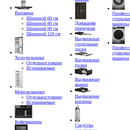
Вытяжки
Професс
Шириной 60 см
стираль
Домашняя
Шириной 80 см
машины
прачечная
Шириной 90 см
Шириной 120 см
Выдвижные
гладильные
Професс
доски
сушильн
Холодильники
машины
Выдвижные
Отдельностоящие
полки
Встраиваемые
Выдвижные
ящики
Морозильники
Выдвижные
Отдельностоящие
корзины
Встраиваемые
Кофемашины
Средства