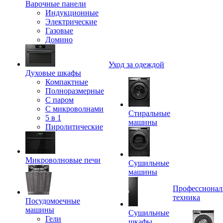
Варочные панели
Индукционные
Электрические
Газовые
Домино
Уход за одеждой
Духовые шкафы
Компактные
Полноразмерные
C паром
C микроволнами
Стиральные
5 в 1
машины
Пиролитические
Микроволновые печи
Сушильные
машины
Профессионал
техника
Посудомоечные
машины
Сушильные
Гели
шкафы