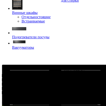
для стирки
Винные шкафы
Отдельностоящие
Встраиваемые
Подогреватели посуды
Вакууматоры
Индукционная варочная панель Asko HI2643FBG1
В наличии, доставим завтра
88 900
₽