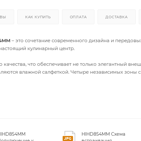
ЫВЫ
КАК КУПИТЬ
ОПЛАТА
ДОСТАВКА
54MM
– это сочетание современного дизайна и передовы
 настоящий кулинарный центр.
 качества, что обеспечивает не только элегантный вне
даляются влажной салфеткой. Четыре независимых зоны с 
дновременно готовить несколько блюд без потери
 функция
PowerBoost
мгновенно повышает мощность до
едние зоны в одну большую, создавая идеальное
док. Это особенно удобно при приготовлении сложных
HIHD854MM
HIHD854MM Схема
Подключение к
встраивания