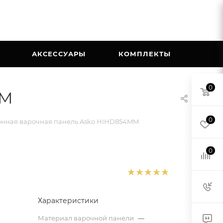
АКСЕССУАРЫ
КОМПЛЕКТЫ
0
MM
0
нная варочная панель Asko HIHD854MM
0
Характеристики
Материал варочной панели
—