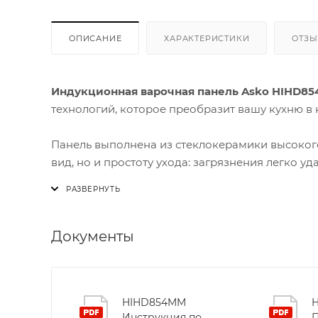
ОПИСАНИЕ
ХАРАКТЕРИСТИКИ
ОТЗ
Индукционная варочная панель Asko HIHD8
технологий, которое преобразит вашу кухню в
Панель выполнена из стеклокерамики высокого
вид, но и простоту ухода: загрязнения легко у
ступенями регулировки мощности позволяют о
контроля над температурой.
Особое внимание уделено функциональности:
Документы
максимума, а
Auto Bridge™
объединяет две сос
пространство для больших кастрюль и сковоро
блюд или семейных обедов.
HIHD854MM
Инструкция по