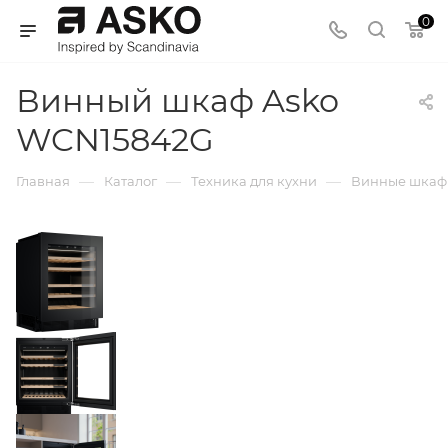
0
Винный шкаф Asko
WCN15842G
—
—
—
Главная
Каталог
Техника для кухни
Винные шка