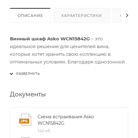
ОПИСАНИЕ
ХАРАКТЕРИСТИКИ
ОТЗЫВ
Винный шкаф Asko WCN15842G
– это
идеальное решение для ценителей вина,
которые хотят хранить свою коллекцию в
оптимальных условиях. Благодаря однозонной
системе охлаждения и точному контролю
температуры, каждая бутылка сохраняет свой
вкус и аромат до момента открытия.
Документы
Модель WCN15842G оснащена динамической
системой AirPower с вентилятором, которая
обеспечивает равномерное распределение
Схема встраивания Asko
WCN15842G
холодного воздуха по всему объёму шкафа. Это
142 кб
исключает образование горячих точек и