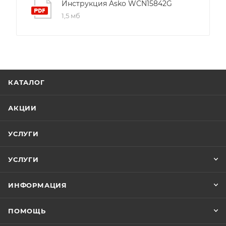
гарантирует стабильную температуру в
Инструкция Asko WCN15842G
диапазоне от 0 °C до +10 °C. Встроенный датчик
1,5 мб
влажности поддерживает уровень около 70 %,
предотвращая высыхание пробок и окисление
вина.
Внутреннее пространство рассчитано на 44
КАТАЛОГ
бутылки, размещённых на пяти выдвижных
деревянных полках из натурального дерева.
АКЦИИ
Полки легко скользят благодаря
телескопическим направляющим, а их мягкая
УСЛУГИ
поверхность защищает стеклянные пробки от
повреждений. Дверца выполнена из
УСЛУГИ
тонированного стекла, которое блокирует
ультрафиолетовое излучение и сохраняет вина в
ИНФОРМАЦИЯ
темной, безопасной среде.
ПОМОЩЬ
Управление шкафом осуществляется