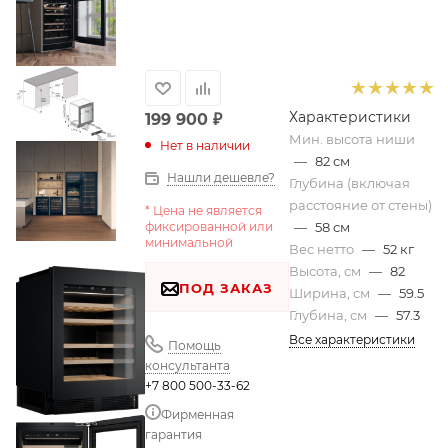
Характеристики
199 900
₽
Мин. высота ниши
Нет в наличии
—
82 см
Нашли дешевле?
Глубина (включая
расстояние от стены)
* Цена не является
фиксированной или
—
58 см
минимальной
Вес нетто
—
52 кг
Высота, см
—
82
ПОД ЗАКАЗ
Ширина, см
—
59.5
Глубина, см
—
57.3
Все характеристики
Помощь
консультанта
+7 800 500-33-62
Фирменная
гарантия