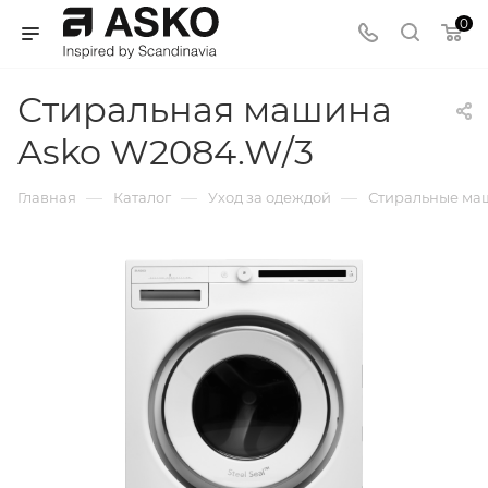
0
Стиральная машина
Asko W2084.W/3
—
—
—
Главная
Каталог
Уход за одеждой
Стиральные м