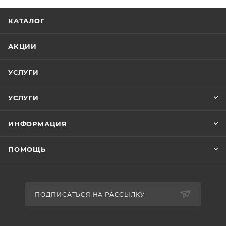
частицы загрязнений к отверстиям. Такая
конструкция гарантирует бережную стирку и
КАТАЛОГ
минимальный износ тканей при высокой
эффективности очистки.
АКЦИИ
Управление стало проще благодаря
Dose Assist
–
УСЛУГИ
системе, автоматически рассчитывающей
оптимальную дозу моющего средства в
УСЛУГИ
зависимости от объёма загрузки, уровня
загрязнения и жесткости воды. Это экономит ваш
ИНФОРМАЦИЯ
бюджет и защищает ткани от лишнего химического
воздействия.
ПОМОЩЬ
Дополнительные функции включают
Pro Wash™
,
обеспечивающую более быструю намокание белья,
Aqua Block System™
с семью датчиками для
ПОДПИСАТЬСЯ НА РАССЫЛКУ
защиты от протечек и бесщеточный мотор Inverter
PowerDrive, который снижает уровень шума и