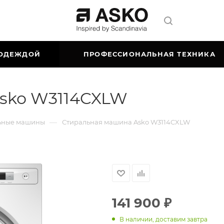
 ОДЕЖДОЙ
ПРОФЕССИОНАЛЬНАЯ ТЕХНИКА
sko W3114CXLW
—
ьные машины
Стиральная машина Asko W3114CXLW
141 900
₽
В наличии, доставим завтра