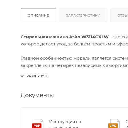
ОПИСАНИЕ
ХАРАКТЕРИСТИКИ
ОТЗ
Стиральная машина Asko W3114CXLW
– это с
которое делает уход за бельём простым и эфф
Главной особенностью модели является систе
закреплены на четырёх независимых амортизат
максимальных оборотах отжима. Благодаря это
отличном состоянии надолго.
Уникальная дверца
Steel Seal™
без традиционн
Документы
гигиеничность стирки: грязь и плесень не скап
становится более удобной. Это особенно важно
аллергенам.
Инструкция по
С
эксплуатации