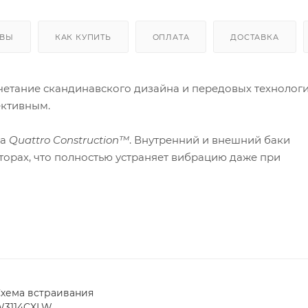
ЫВЫ
КАК КУПИТЬ
ОПЛАТА
ДОСТАВКА
очетание скандинавского дизайна и передовых технологи
ективным.
ма
Quattro Construction™
. Внутренний и внешний баки
орах, что полностью устраняет вибрацию даже при
му работа машины почти бесшумна, а корпус остаётся в
ой резиновой манжеты обеспечивает абсолютную
ливаются в складках уплотнителя, а загрузка вещей
 для семей с детьми или людей, чувствительных к
хема встраивания
W3114CXLW