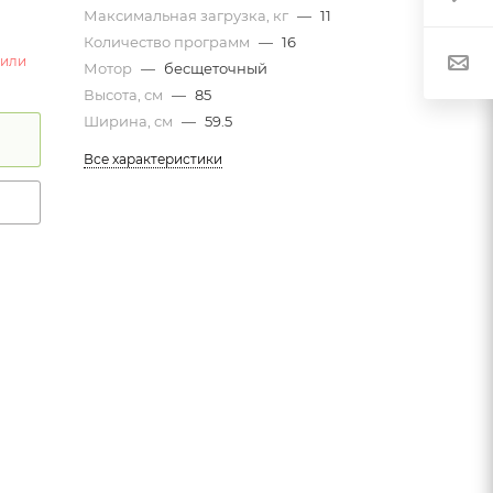
Максимальная загрузка, кг
—
11
Количество программ
—
16
 или
Мотор
—
бесщеточный
Высота, см
—
85
Ширина, см
—
59.5
Все характеристики