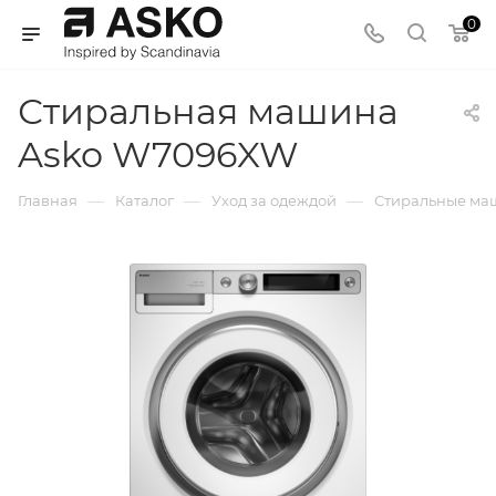
0
Стиральная машина
Asko W7096XW
—
—
—
Главная
Каталог
Уход за одеждой
Стиральные м