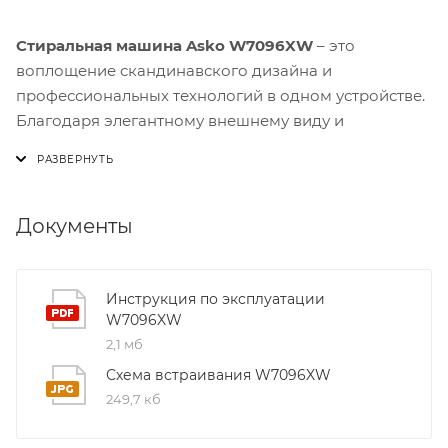
Стиральная машина Asko W7096XW
– это
воплощение скандинавского дизайна и
профессиональных технологий в одном устройстве.
Благодаря элегантному внешнему виду и
продуманной функциональности она легко
впишется как в современный, так и в классический
интерьер кухни или прачечной.
Документы
Одним из ключевых преимуществ модели
W7096XW является система
Quattro Construction™
.
Бак опирается на четыре независимых
Инструкция по эксплуатации
W7096XW
амортизатора, что полностью устраняет вибрации и
2,1 мб
шум даже при максимальных оборотах отжима. Это
делает стирку почти бесшумной и позволяет
Схема встраивания W7096XW
использовать машину в спальнях или детских
249,7 кб
комнатах без лишних хлопот.