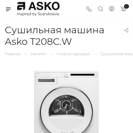
0
Сушильная машина
Asko T208C.W
—
—
—
Главная
Каталог
Уход за одеждой
Сушильные ма