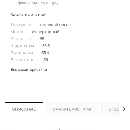
федеральному округу.
Характеристики
Тип сушки
—
тепловой насос
Мотор
—
Инверторный
Высота, см
—
85
Ширина, см
—
59.5
Глубина, см
—
65.4
Вес нетто, кг
—
56
Все характеристики
ОПИСАНИЕ
ХАРАКТЕРИСТИКИ
ОТЗЫВЫ