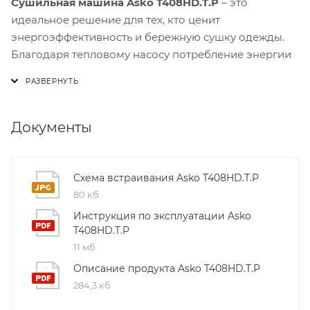
Сушильная машина Asko T408HD.T.P
– это
идеальное решение для тех, кто ценит
энергоэффективность и бережную сушку одежды.
Благодаря тепловому насосу потребление энергии
составляет всего 0,24 кВт/кг, что делает её одной из
самых экономичных моделей на рынке.
Модель T408HD.T.P оснащена барабаном из
Документы
нержавеющей стали и системой Soft Drum™,
которая обеспечивает равномерное распределение
воздуха и минимальный контакт с тканью. Это
Схема встраивания Asko T408HD.T.P
снижает риск усадки и повреждений, а также
80 кб
продлевает срок службы ваших вещей. Встроенный
Инструкция по эксплуатации Asko
свет Load Light™ облегчает загрузку и выгрузку
T408HD.T.P
белья даже в условиях низкой освещённости.
11 мб
Описание продукта Asko T408HD.T.P
Уникальная система SensiDry™ автоматически
284,3 кб
определяет влажность внутри барабана и