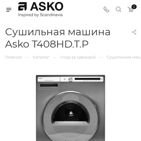
0
Сушильная машина
Asko T408HD.T.P
—
—
—
Главная
Каталог
Уход за одеждой
Сушильные ма