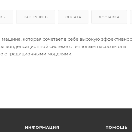
ЫВЫ
КАК КУПИТЬ
ОПЛАТА
ДОСТАВКА
 машина, которая сочетает в себе высокую эффективнос
я конденсационной системе с тепловым насосом она
ию с традиционными моделями.
абан Soft Drum™ из нержавеющей стали, который
изирует риск повреждения тканей. Реверсивное движен
тирует равномерную сушку без скручивания и лишних
 интуитивно понятный ЖК‑дисплей с 12 программами,
Система SensiDry™ автоматически определяет оптимально
озволяет избежать пересушивания и экономить
ИНФОРМАЦИЯ
ПОМОЩЬ