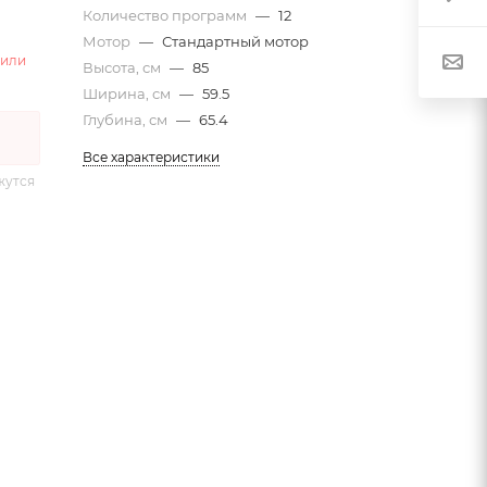
Количество программ
—
12
Мотор
—
Стандартный мотор
 или
Высота, см
—
85
Ширина, см
—
59.5
Глубина, см
—
65.4
Все характеристики
жутся