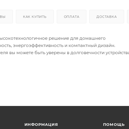
ЫВЫ
КАК КУПИТЬ
ОПЛАТА
ДОСТАВКА
высокотехнологичное решение для домашнего
ность, энергоэффективность и компактный дизайн.
еля вы можете быть уверены в долговечности устройства
и Logic, известной своими инновационными технология
тся точным исполнением деталей: компактные размеры 8
даже в небольших кухнях или гардеробных. Возможность
ором для экономии пространства.
ен вместить до 8 кг белья за один цикл, что обеспечива
агрузок. Инверторный мотор гарантирует бесшумную
ргии, а тепловой насос обеспечивает бережное высушив
ИНФОРМАЦИЯ
ПОМОЩЬ