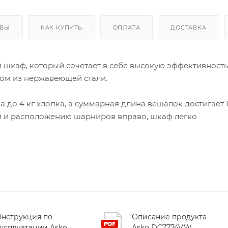
ЫВЫ
КАК КУПИТЬ
ОПЛАТА
ДОСТАВКА
шкаф, который сочетает в себе высокую эффективность
ом из нержавеющей стали.
 до 4 кг хлопка, а суммарная длина вешалок достигает 1
й и расположению шарниров вправо, шкаф легко
дные секции вешалок, вешалка на двери и отдельный
птировать интерьер под любые типы белья – от тонких
на дверце: вы видите точное время до конца программы
в (автоматическая сухая, нормальная, холодный воздух
уальные параметры – температуру, длительность, отсроч
нструкция по
Описание продукта
ри» и защита от детей гарантируют безопасность
ксплуатации Asko
Asko DC7774V.W