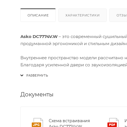
ОПИСАНИЕ
ХАРАКТЕРИСТИКИ
ОТЗ
Asko DC7774V.W
– это современный сушильный 
продуманной эргономикой и стильным дизайн
Внутреннее пространство модели рассчитано на
Благодаря усиленной двери со звукоизоляцие
открывается даже при плотной загрузке. Скла
держатель для перчаток позволяют быстро ада
шелков до толстых пуховиков.
Документы
Управление осуществляется через ЖК‑дисплей 
выбираете из шести предустановленных режимо
проветривание и др.) и можете задать индивид
Схема встраивания
И
старта. Система «выключение при открытии две
Asko DC7774V.W
э