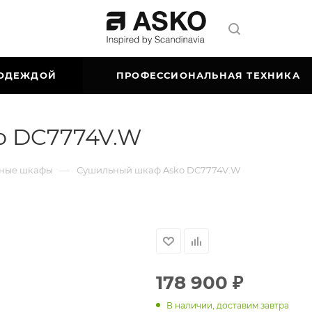
 ОДЕЖДОЙ
ПРОФЕССИОНАЛЬНАЯ ТЕХНИКА
o DC7774V.W
—
ные шкафы
Сушильный шкаф Asko DC7774V.W
178 900
₽
В наличии, доставим завтра