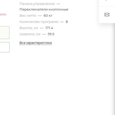
Панель управления
—
Переключатели кнопочные
 или
Вес нетто
—
60 кг
Количество программ
—
8
Высота, см
—
171.4
Ширина, см
—
59.5
Все характеристики