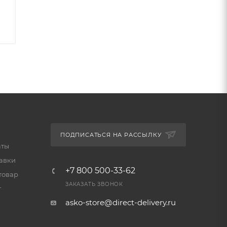
ата
и
и
ы
ПОДПИСАТЬСЯ НА РАССЫЛКУ
аты
тавки
+7 800 500-33-62
товар
ЗАКАЗАТЬ ЗВОНОК
т
asko-store@direct-delivery.ru