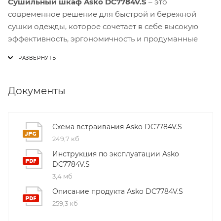
Сушильный шкаф Asko DC7784V.S
– это
современное решение для быстрой и бережной
сушки одежды, которое сочетает в себе высокую
эффективность, эргономичность и продуманные
функции безопасности.
Модель DC7784V.S выполнена из нержавеющей
стали, что гарантирует долговечность и легкость
Документы
ухода за корпусом. Внутреннее пространство
рассчитано на до 4 кг хлопка, а суммарная длина
вешалок – 16 м, что позволяет разместить даже
Схема встраивания Asko DC7784V.S
большую загрузку белья без потери качества сушки.
249,7 кб
Усовершенствованная конструкция двери со
Инструкция по эксплуатации Asko
звукоизоляцией и усиленной рамой обеспечивает
DC7784V.S
тихую работу и защиту от вибраций.
3,4 мб
Описание продукта Asko DC7784V.S
Система вентиляционной сушки оснащена
259,3 кб
направленным обдувом, который равномерно