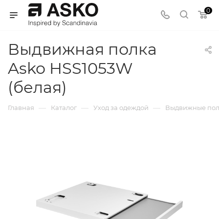
0
Выдвижная полка
Asko HSS1053W
(белая)
—
—
—
Главная
Каталог
Уход за одеждой
Выдвижные по