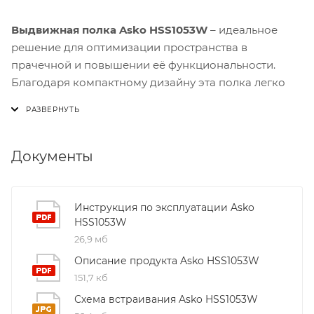
Выдвижная полка Asko HSS1053W
– идеальное
решение для оптимизации пространства в
прачечной и повышении её функциональности.
Благодаря компактному дизайну эта полка легко
вписывается в любой интерьер, не занимая лишнего
места.
Одним из ключевых преимуществ модели является
Документы
возможность встраивания в стены или шкафы. Это
позволяет скрыть полку от глаз, когда она не
используется, и тем самым сохранять чистоту и
Инструкция по эксплуатации Asko
HSS1053W
порядок в помещении. Встроенная конструкция
26,9 мб
также обеспечивает дополнительную устойчивость
и безопасность при работе с крупными предметами.
Описание продукта Asko HSS1053W
151,7 кб
Механизм открывания «нажатие» делает
Схема встраивания Asko HSS1053W
использование полки простым и удобным. Система